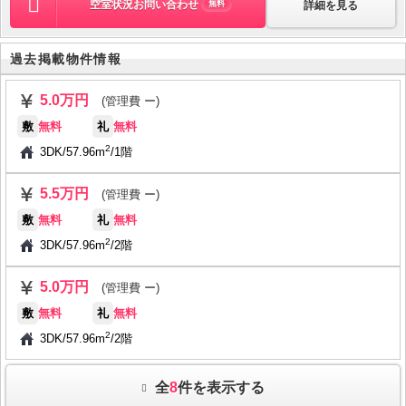
空室状況お問い合わせ
詳細を見る
無料
過去掲載物件情報
5.0万円
(管理費 ー)
敷
無料
礼
無料
2
3DK
/
57.96m
/
1階
5.5万円
(管理費 ー)
敷
無料
礼
無料
2
3DK
/
57.96m
/
2階
5.0万円
(管理費 ー)
敷
無料
礼
無料
2
3DK
/
57.96m
/
2階
全
8
件を表示する