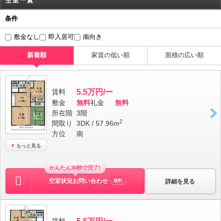
空室一覧
条件
敷金なし
即入居可
南向き
新着順
家賃の低い順
面積の広い順
賃料
5.5万円/ー
敷金
無料
礼金
無料
所在階
3階
2
間取り
3DK / 57.96m
方位
南
もっと見る
かんたん30秒で完了!
空室状況お問い合わせ
詳細を見る
無料