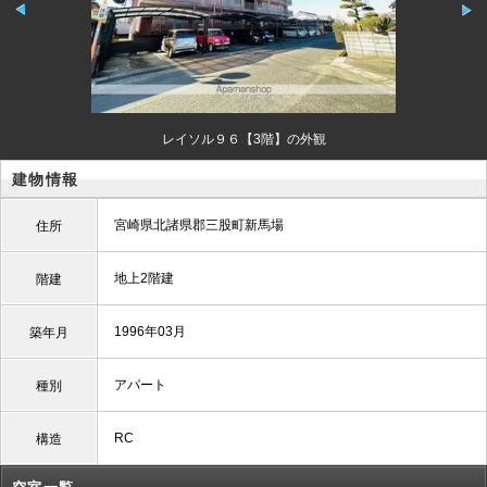
レイソル９６【3階】の外観
建物情報
宮崎県北諸県郡三股町新馬場
住所
地上2階建
階建
1996年03月
築年月
アパート
種別
RC
構造