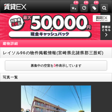
0
0
0
件
件
件
建物詳細
レイソル96の物件掲載情報(宮崎県北諸県郡三股町)
3
募集中の空室を
件表示しています
写真一覧