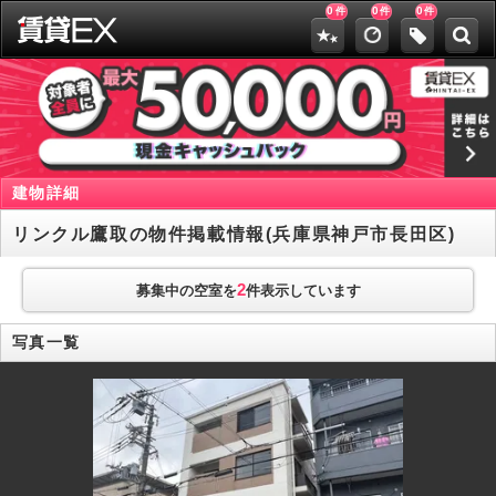
0
0
0
件
件
件
建物詳細
リンクル鷹取の物件掲載情報(兵庫県神戸市長田区)
2
募集中の空室を
件表示しています
写真一覧