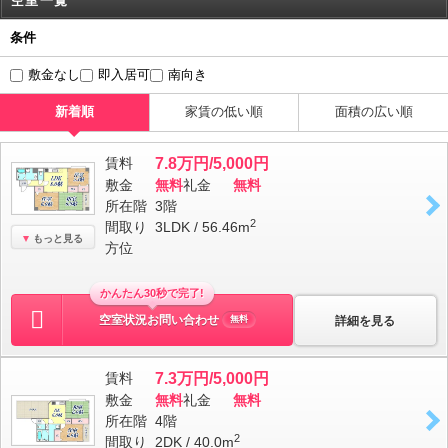
空室一覧
条件
敷金なし
即入居可
南向き
新着順
家賃の低い順
面積の広い順
賃料
7.8万円/5,000円
敷金
無料
礼金
無料
所在階
3階
2
間取り
3LDK / 56.46m
もっと見る
方位
かんたん30秒で完了!
空室状況お問い合わせ
詳細を見る
無料
賃料
7.3万円/5,000円
敷金
無料
礼金
無料
所在階
4階
2
間取り
2DK / 40.0m