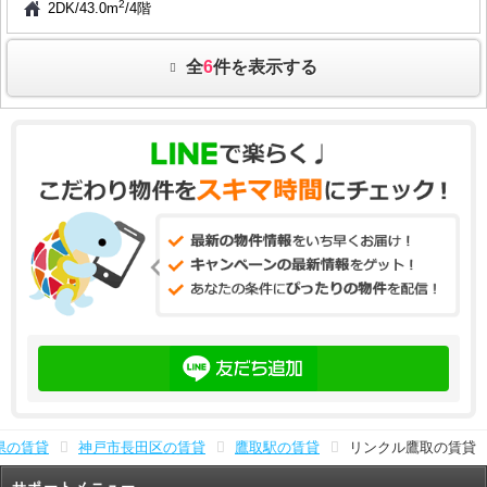
2
2DK
/
43.0m
/
4階
全
6
件を表示する
県の賃貸
神戸市長田区の賃貸
鷹取駅の賃貸
リンクル鷹取の賃貸