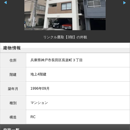
リンクル鷹取【3階】の外観
建物情報
兵庫県神戸市長田区長楽町３丁目
住所
地上4階建
階建
1996年09月
築年月
マンション
種別
RC
構造