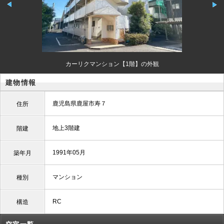
カーリクマンション【1階】の外観
建物情報
鹿児島県鹿屋市寿７
住所
地上3階建
階建
1991年05月
築年月
マンション
種別
RC
構造