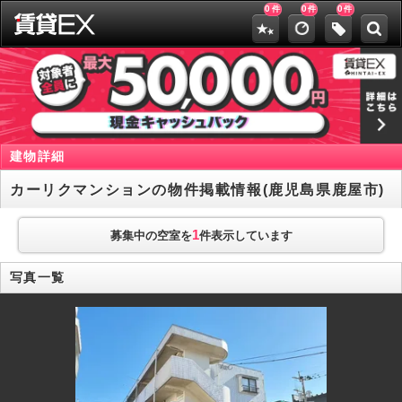
0
0
0
件
件
件
建物詳細
カーリクマンションの物件掲載情報(鹿児島県鹿屋市)
1
募集中の空室を
件表示しています
写真一覧