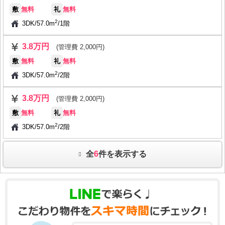
敷
無料
礼
無料
2
3DK
/
57.0m
/
1階
3.8万円
(管理費 2,000円)
敷
無料
礼
無料
2
3DK
/
57.0m
/
2階
3.8万円
(管理費 2,000円)
敷
無料
礼
無料
2
3DK
/
57.0m
/
2階
全
6
件を表示する