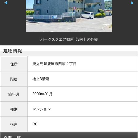
パークスクエア郷原【3階】の外観
建物情報
鹿児島県鹿屋市西原２丁目
住所
地上3階建
階建
2000年01月
築年月
マンション
種別
RC
構造