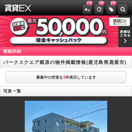
0
0
0
件
件
件
建物詳細
パークスクエア郷原の物件掲載情報(鹿児島県鹿屋市)
3
募集中の空室を
件表示しています
写真一覧