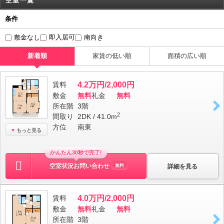
空室一覧
条件
敷金なし
即入居可
南向き
新着順
家賃の低い順
面積の広い順
賃料
4.2万円/2,000円
敷金
無料
礼金
無料
所在階
3階
2
間取り
2DK / 41.0m
方位
南東
もっと見る
かんたん30秒で完了!
空室状況お問い合わせ
詳細を見る
無料
賃料
4.0万円/2,000円
敷金
無料
礼金
無料
所在階
3階