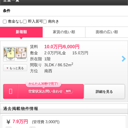
空室一覧
条件
敷金なし
即入居可
南向き
新着順
家賃の低い順
面積の広い順
賃料
10.0万円/6,000円
敷金
2.0万円
礼金
15.0万円
所在階
1階
2
間取り
3LDK / 86.52m
もっと見る
方位
南西
かんたん30秒で完了!
空室状況お問い合わせ
詳細を見る
無料
過去掲載物件情報
7.9万円
(管理費 3,000円)