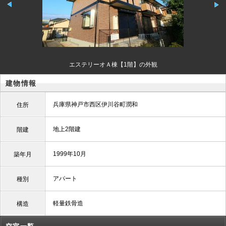
エステリーオＡ棟【1階】の外観
建物情報
兵庫県神戸市西区伊川谷町潤和
住所
地上2階建
階建
1999年10月
築年月
アパート
種別
軽量鉄骨造
構造