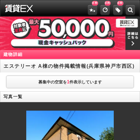
0
0
0
件
件
件
建物詳細
エステリーオ A棟の物件掲載情報(兵庫県神戸市西区)
1
募集中の空室を
件表示しています
写真一覧