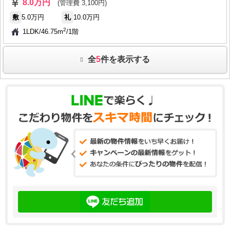
8.0万円
(管理費 3,100円)
敷
5.0万円
礼
10.0万円
2
1LDK
/
46.75m
/
1階
全
5
件を表示する