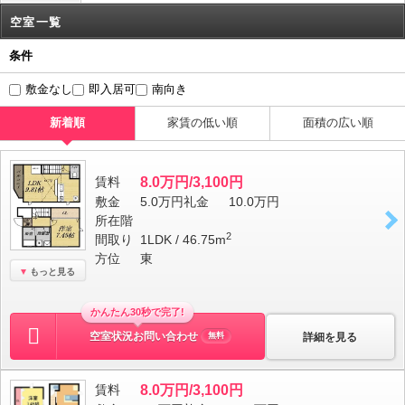
空室一覧
条件
敷金なし
即入居可
南向き
新着順
家賃の低い順
面積の広い順
賃料
8.0万円/3,100円
敷金
5.0万円
礼金
10.0万円
所在階
2
間取り
1LDK / 46.75m
方位
東
もっと見る
かんたん30秒で完了!
空室状況お問い合わせ
詳細を見る
無料
賃料
8.0万円/3,100円