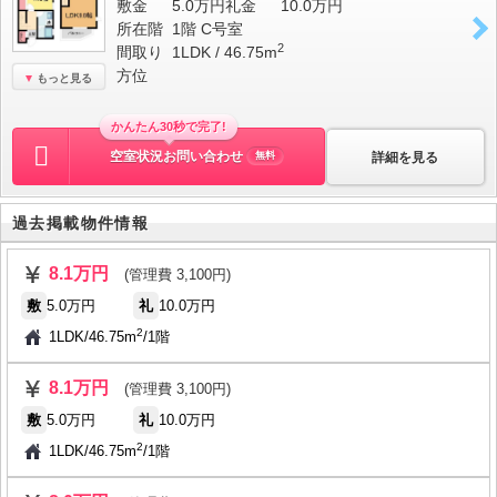
敷金
5.0万円
礼金
10.0万円
所在階
1階 C号室
2
間取り
1LDK / 46.75m
方位
もっと見る
かんたん30秒で完了!
空室状況お問い合わせ
詳細を見る
無料
過去掲載物件情報
8.1万円
(管理費 3,100円)
敷
5.0万円
礼
10.0万円
2
1LDK
/
46.75m
/
1階
8.1万円
(管理費 3,100円)
敷
5.0万円
礼
10.0万円
2
1LDK
/
46.75m
/
1階