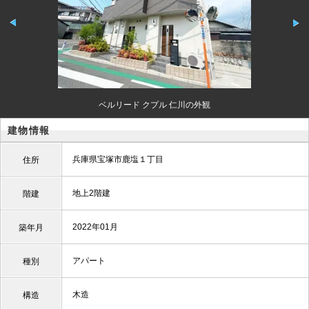
ベルリード クプル 仁川の外観
建物情報
兵庫県宝塚市鹿塩１丁目
住所
地上2階建
階建
2022年01月
築年月
アパート
種別
木造
構造