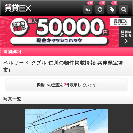
0
0
0
件
件
件
建物詳細
ベルリード クプル 仁川の物件掲載情報(兵庫県宝塚
市)
2
募集中の空室を
件表示しています
写真一覧