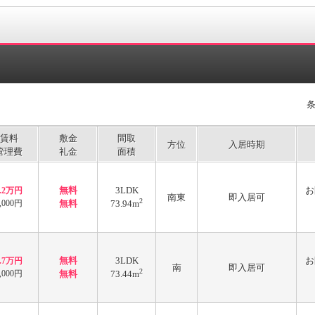
賃料
敷金
間取
方位
入居時期
管理費
礼金
面積
無料
3LDK
お
8.2万円
南東
即入居可
2
,000円
無料
73.94m
無料
3LDK
お
7.7万円
南
即入居可
2
,000円
無料
73.44m