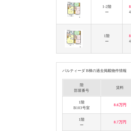
1-2階
ー
4
1階
ー
4
パルティーダ B棟の過去掲載物件情報
階
賃料
部屋番号
1階
8.6万円
B103号室
1階
8.7万円
ー