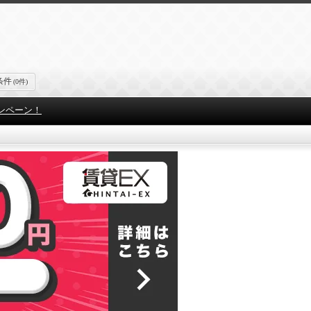
条件
(0件)
ンペーン！