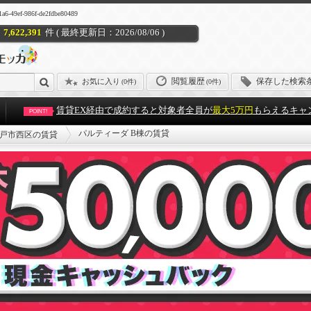
-986f-de2fdbe80489
7,622,391
件 ( 最終更新日：2026/08/06 )
閲覧履歴
保存した検索
お気に入り
(
0件
)
(0件)
賃貸EX経由で成約すると対象者全員が
最大5万円
もらえるキャ
POINT!
パルティーダ B棟の賃貸
戸市西区の賃貸