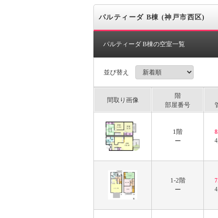
パルティーダ B棟 (神戸市西区)
パルティーダ B棟の空室一覧
並び替え
階
間取り画像
部屋番号
1階
ー
4
1-2階
ー
4