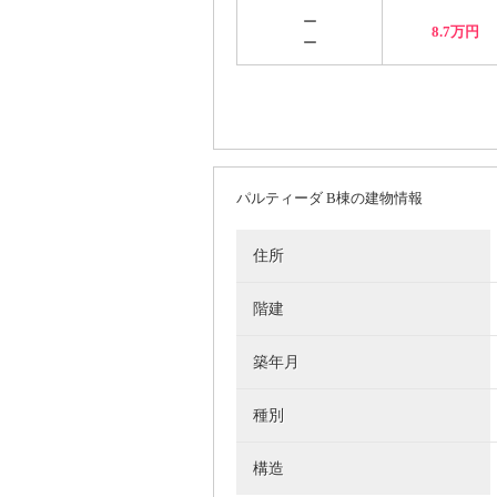
ー
8.7万円
ー
パルティーダ B棟の建物情報
住所
階建
築年月
種別
構造