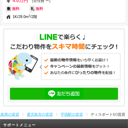
4.0万円
(管理費 ー)
敷
無料
礼
無料
2
1K
/
29.0m
/
2階
児島県の賃貸
鹿児島市の賃貸
宇宿駅の賃貸
ディスポートIの賃貸
サポートメニュー