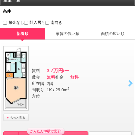
空室一覧
条件
敷金なし
即入居可
南向き
新着順
家賃の低い順
面積の広い順
賃料
3.7万円/ー
敷金
無料
礼金
無料
所在階
2階
2
間取り
1K / 29.0m
方位
もっと見る
かんたん30秒で完了!