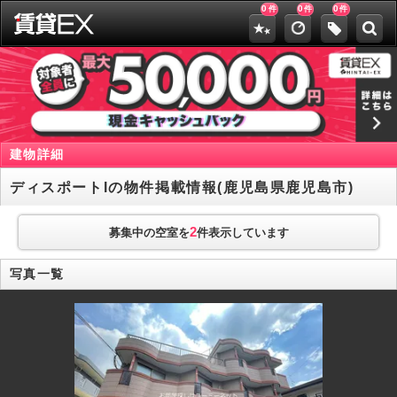
0
0
0
件
件
件
建物詳細
ディスポートIの物件掲載情報(鹿児島県鹿児島市)
2
募集中の空室を
件表示しています
写真一覧