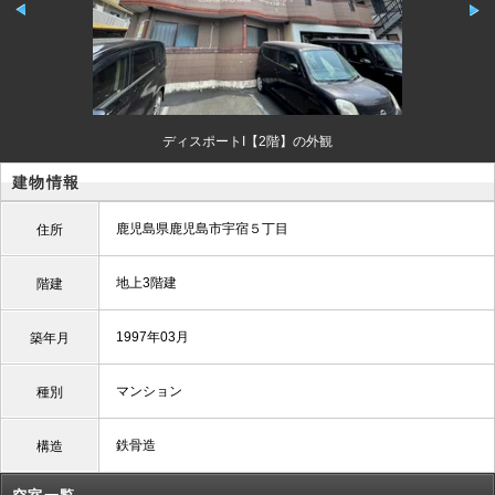
ディスポートI【2階】の外観
建物情報
鹿児島県鹿児島市宇宿５丁目
住所
地上3階建
階建
1997年03月
築年月
マンション
種別
鉄骨造
構造