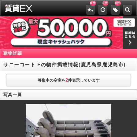
0
0
0
件
件
件
建物詳細
サニーコート Fの物件掲載情報(鹿児島県鹿児島市)
2
募集中の空室を
件表示しています
写真一覧