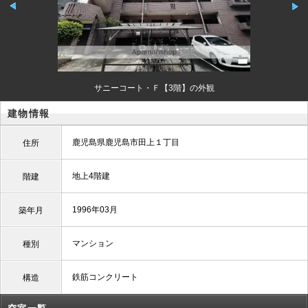
サニーコート・Ｆ【3階】の外観
建物情報
鹿児島県鹿児島市田上１丁目
住所
地上4階建
階建
1996年03月
築年月
マンション
種別
鉄筋コンクリート
構造